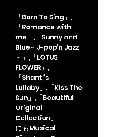
「Born To Sing」,
「Romance with
me」,「Sunny and
Blue～J-pop'n Jazz
～」,「LOTUS
FLOWER」,
「Shanti's
Lullaby」,「Kiss The
Sun」,「Beautiful
Original
Collection」
にもMusical