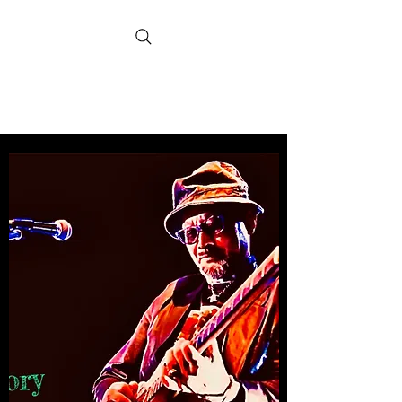
Hank Nishiyama
Official Website
Realmusicheart