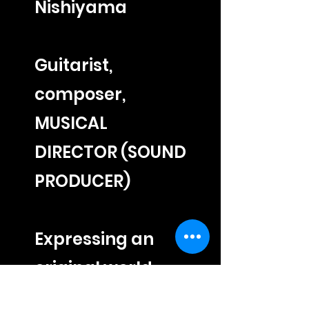
Nishiyama
Guitarist,
composer,
MUSICAL
DIRECTOR (SOUND
PRODUCER)
Expressing an
original world
that transcends